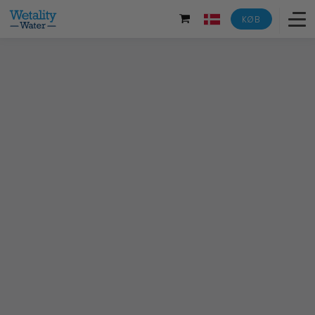
KØB
Oversigt
Læs mere
Labanalyse
Omvendt osmose
Bruger vejledninger
Tilbage til Wetality Shop